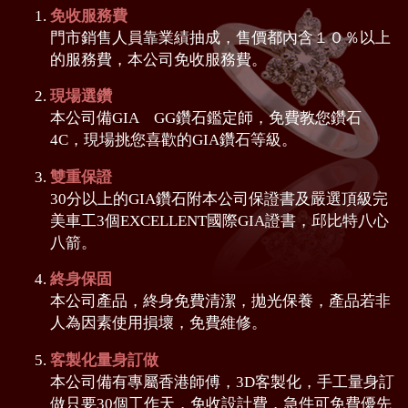
免收服務費
門市銷售人員靠業績抽成，售價都內含１０％以上
的服務費，本公司免收服務費。
現場選鑽
本公司備GIA GG鑽石鑑定師，免費教您鑽石
4C，現場挑您喜歡的GIA鑽石等級。
雙重保證
30分以上的GIA鑽石附本公司保證書及嚴選頂級完
美車工3個EXCELLENT國際GIA證書，邱比特八心
八箭。
終身保固
本公司產品，終身免費清潔，拋光保養，產品若非
人為因素使用損壞，免費維修。
客製化量身訂做
本公司備有專屬香港師傅，3D客製化，手工量身訂
做只要30個工作天，免收設計費，急件可免費優先