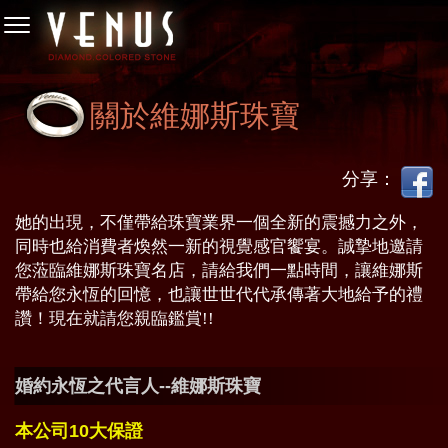
關於維娜斯珠寶
分享：
她的出現，不僅帶給珠寶業界一個全新的震撼力之外，
同時也給消費者煥然一新的視覺感官饗宴。誠摯地邀請
您蒞臨維娜斯珠寶名店，請給我們一點時間，讓維娜斯
帶給您永恆的回憶，也讓世世代代承傳著大地給予的禮
讚！現在就請您親臨鑑賞!!
婚約永恆之代言人--維娜斯珠寶
本公司10大保證