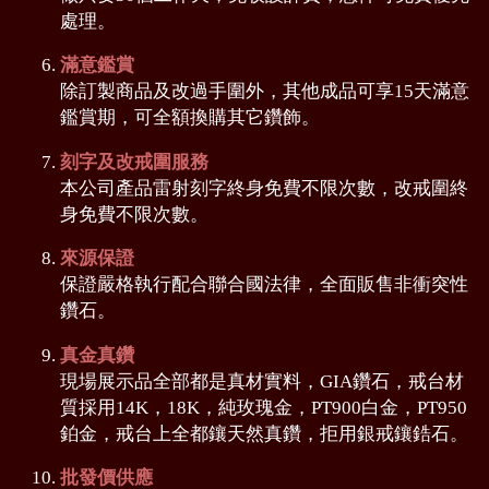
處理。
滿意鑑賞
除訂製商品及改過手圍外，其他成品可享15天滿意
鑑賞期，可全額換購其它鑽飾。
刻字及改戒圍服務
本公司產品雷射刻字終身免費不限次數，改戒圍終
身免費不限次數。
來源保證
保證嚴格執行配合聯合國法律，全面販售非衝突性
鑽石。
真金真鑽
現場展示品全部都是真材實料，GIA鑽石，戒台材
質採用14K，18K，純玫瑰金，PT900白金，PT950
鉑金，戒台上全都鑲天然真鑽，拒用銀戒鑲鋯石。
批發價供應