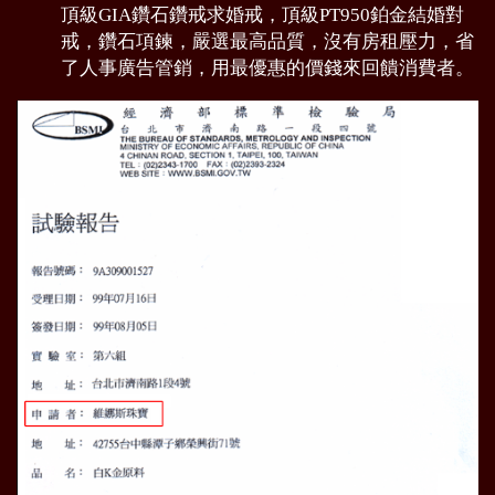
頂級GIA鑽石鑽戒求婚戒，頂級PT950鉑金結婚對
戒，鑽石項鍊，嚴選最高品質，沒有房租壓力，省
了人事廣告管銷，用最優惠的價錢來回饋消費者。