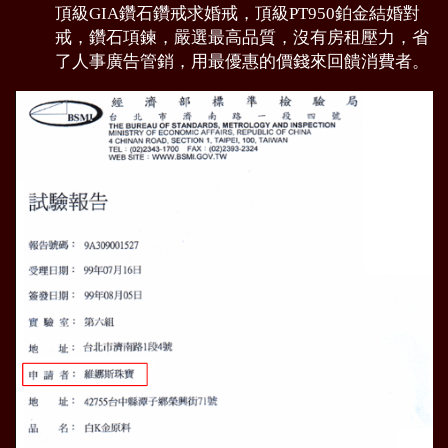
頂級GIA鑽石鑽戒求婚戒，頂級PT950鉑金結婚對
戒，鑽石項鍊，嚴選最高品質，沒有房租壓力，省
了人事廣告管銷，用最優惠的價錢來回饋消費者。