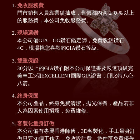
免收服務費
門市銷售人員靠業績抽成，售價都內含１０％以上
的服務費，本公司免收服務費。
現場選鑽
本公司備GIA GG鑽石鑑定師，免費教您鑽石
4C，現場挑您喜歡的GIA鑽石等級。
雙重保證
30分以上的GIA鑽石附本公司保證書及嚴選頂級完
美車工3個EXCELLENT國際GIA證書，邱比特八心
八箭。
終身保固
本公司產品，終身免費清潔，拋光保養，產品若非
人為因素使用損壞，免費維修。
客製化量身訂做
本公司備有專屬香港師傅，3D客製化，手工量身訂
做只要30個工作天，免收設計費，急件可免費優先