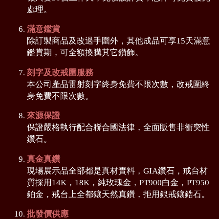
處理。
滿意鑑賞
除訂製商品及改過手圍外，其他成品可享15天滿意
鑑賞期，可全額換購其它鑽飾。
刻字及改戒圍服務
本公司產品雷射刻字終身免費不限次數，改戒圍終
身免費不限次數。
來源保證
保證嚴格執行配合聯合國法律，全面販售非衝突性
鑽石。
真金真鑽
現場展示品全部都是真材實料，GIA鑽石，戒台材
質採用14K，18K，純玫瑰金，PT900白金，PT950
鉑金，戒台上全都鑲天然真鑽，拒用銀戒鑲鋯石。
批發價供應