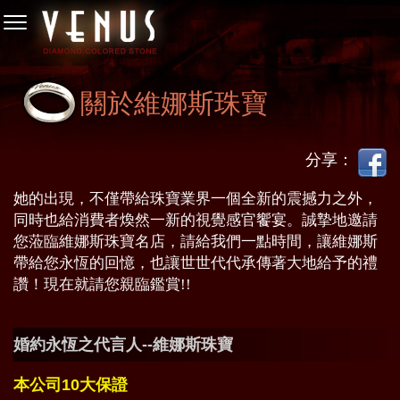
關於維娜斯珠寶
分享：
她的出現，不僅帶給珠寶業界一個全新的震撼力之外，
同時也給消費者煥然一新的視覺感官饗宴。誠摯地邀請
您蒞臨維娜斯珠寶名店，請給我們一點時間，讓維娜斯
帶給您永恆的回憶，也讓世世代代承傳著大地給予的禮
讚！現在就請您親臨鑑賞!!
婚約永恆之代言人--維娜斯珠寶
本公司10大保證