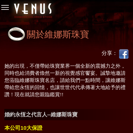
關於維娜斯珠寶
分享：
她的出現，不僅帶給珠寶業界一個全新的震撼力之外，
同時也給消費者煥然一新的視覺感官饗宴。誠摯地邀請
您蒞臨維娜斯珠寶名店，請給我們一點時間，讓維娜斯
帶給您永恆的回憶，也讓世世代代承傳著大地給予的禮
讚！現在就請您親臨鑑賞!!
婚約永恆之代言人--維娜斯珠寶
本公司10大保證