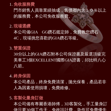
免收服務費
門市銷售人員靠業績抽成，售價都內含１０％以上
的服務費，本公司免收服務費。
現場選鑽
本公司備GIA GG鑽石鑑定師，免費教您鑽石
4C，現場挑您喜歡的GIA鑽石等級。
雙重保證
30分以上的GIA鑽石附本公司保證書及嚴選頂級完
美車工3個EXCELLENT國際GIA證書，邱比特八心
八箭。
終身保固
本公司產品，終身免費清潔，拋光保養，產品若非
人為因素使用損壞，免費維修。
客製化量身訂做
本公司備有專屬香港師傅，3D客製化，手工量身訂
做只要30個工作天，免收設計費，急件可免費優先