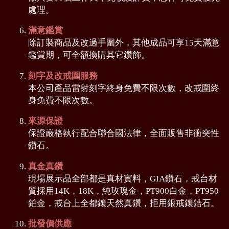
處理。
滿意鑑賞
除訂製商品及改過手圍外，其他成品可享15天滿意
鑑賞期，可全額換購其它鑽飾。
刻字及改戒圍服務
本公司產品雷射刻字終身免費不限次數，改戒圍終
身免費不限次數。
來源保證
保證嚴格執行配合聯合國法律，全面販售非衝突性
鑽石。
真金真鑽
現場展示品全部都是真材實料，GIA鑽石，戒台材
質採用14K，18K，純玫瑰金，PT900白金，PT950
鉑金，戒台上全都鑲天然真鑽，拒用銀戒鑲鋯石。
批發價供應