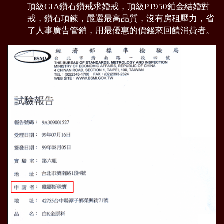
頂級GIA鑽石鑽戒求婚戒，頂級PT950鉑金結婚對
戒，鑽石項鍊，嚴選最高品質，沒有房租壓力，省
了人事廣告管銷，用最優惠的價錢來回饋消費者。