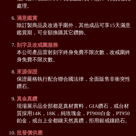
處理。
滿意鑑賞
除訂製商品及改過手圍外，其他成品可享15天滿意
鑑賞期，可全額換購其它鑽飾。
刻字及改戒圍服務
本公司產品雷射刻字終身免費不限次數，改戒圍終
身免費不限次數。
來源保證
保證嚴格執行配合聯合國法律，全面販售非衝突性
鑽石。
真金真鑽
現場展示品全部都是真材實料，GIA鑽石，戒台材
質採用14K，18K，純玫瑰金，PT900白金，PT950
鉑金，戒台上全都鑲天然真鑽，拒用銀戒鑲鋯石。
批發價供應