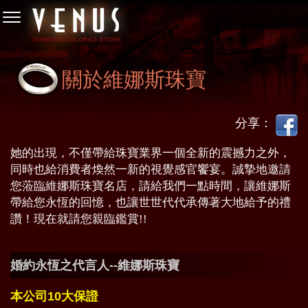
關於維娜斯珠寶
分享：
她的出現，不僅帶給珠寶業界一個全新的震撼力之外，
同時也給消費者煥然一新的視覺感官饗宴。誠摯地邀請
您蒞臨維娜斯珠寶名店，請給我們一點時間，讓維娜斯
帶給您永恆的回憶，也讓世世代代承傳著大地給予的禮
讚！現在就請您親臨鑑賞!!
婚約永恆之代言人--維娜斯珠寶
本公司10大保證