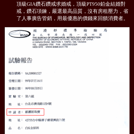
頂級GIA鑽石鑽戒求婚戒，頂級PT950鉑金結婚對
戒，鑽石項鍊，嚴選最高品質，沒有房租壓力，省
了人事廣告管銷，用最優惠的價錢來回饋消費者。