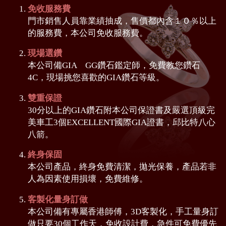
免收服務費
門市銷售人員靠業績抽成，售價都內含１０％以上
的服務費，本公司免收服務費。
現場選鑽
本公司備GIA GG鑽石鑑定師，免費教您鑽石
4C，現場挑您喜歡的GIA鑽石等級。
雙重保證
30分以上的GIA鑽石附本公司保證書及嚴選頂級完
美車工3個EXCELLENT國際GIA證書，邱比特八心
八箭。
終身保固
本公司產品，終身免費清潔，拋光保養，產品若非
人為因素使用損壞，免費維修。
客製化量身訂做
本公司備有專屬香港師傅，3D客製化，手工量身訂
做只要30個工作天，免收設計費，急件可免費優先