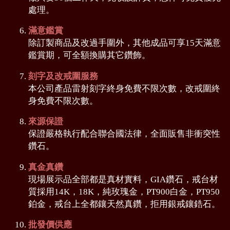
處理。
滿意鑑賞
除訂製商品及改過手圍外，其他成品可享15天滿意
鑑賞期，可全額換購其它鑽飾。
刻字及改戒圍服務
本公司產品雷射刻字終身免費不限次數，改戒圍終
身免費不限次數。
來源保證
保證嚴格執行配合聯合國法律，全面販售非衝突性
鑽石。
真金真鑽
現場展示品全部都是真材實料，GIA鑽石，戒台材
質採用14K，18K，純玫瑰金，PT900白金，PT950
鉑金，戒台上全都鑲天然真鑽，拒用銀戒鑲鋯石。
批發價供應