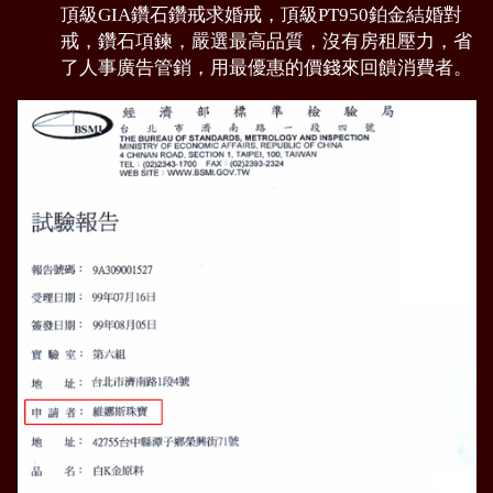
頂級GIA鑽石鑽戒求婚戒，頂級PT950鉑金結婚對
戒，鑽石項鍊，嚴選最高品質，沒有房租壓力，省
了人事廣告管銷，用最優惠的價錢來回饋消費者。