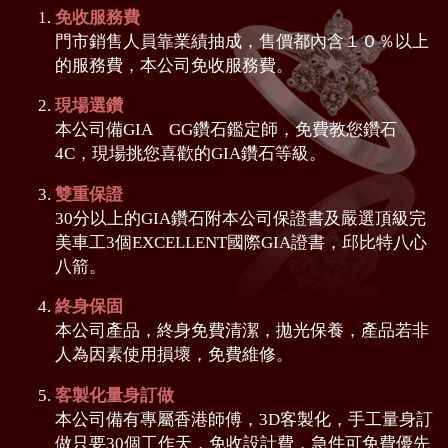
免收服務費
門市銷售人員靠業績抽成，售價都內含１０％以上
的服務費，本公司免收服務費。
現場選鑽
本公司備GIA GG鑽石鑑定師，免費教您鑽石
4C，現場挑您喜歡的GIA鑽石等級。
雙重保證
30分以上的GIA鑽石附本公司保證書及嚴選頂級完
美車工3個EXCELLENT國際GIA證書，邱比特八心
八箭。
終身保固
本公司產品，終身免費清潔，拋光保養，產品若非
人為因素使用損壞，免費維修。
客製化量身訂做
本公司備有專屬香港師傅，3D客製化，手工量身訂
做只要30個工作天，免收設計費，急件可免費優先