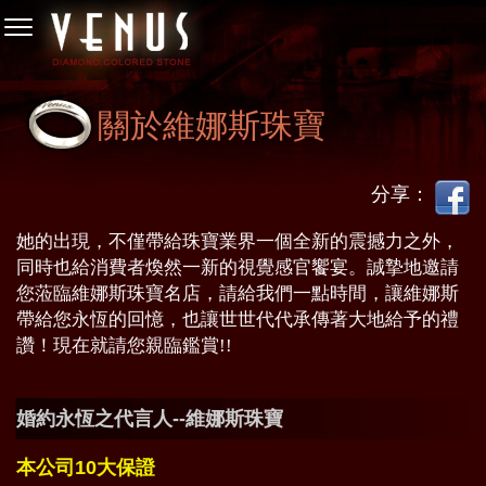
關於維娜斯珠寶
分享：
她的出現，不僅帶給珠寶業界一個全新的震撼力之外，
同時也給消費者煥然一新的視覺感官饗宴。誠摯地邀請
您蒞臨維娜斯珠寶名店，請給我們一點時間，讓維娜斯
帶給您永恆的回憶，也讓世世代代承傳著大地給予的禮
讚！現在就請您親臨鑑賞!!
婚約永恆之代言人--維娜斯珠寶
本公司10大保證