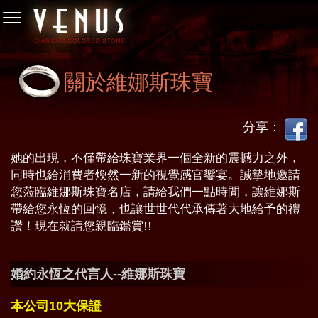
關於維娜斯珠寶
分享：
她的出現，不僅帶給珠寶業界一個全新的震撼力之外，
同時也給消費者煥然一新的視覺感官饗宴。誠摯地邀請
您蒞臨維娜斯珠寶名店，請給我們一點時間，讓維娜斯
帶給您永恆的回憶，也讓世世代代承傳著大地給予的禮
讚！現在就請您親臨鑑賞!!
婚約永恆之代言人--維娜斯珠寶
本公司10大保證