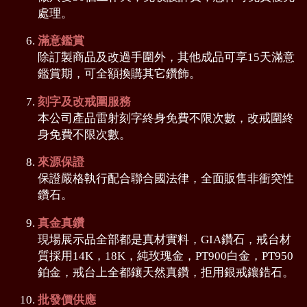
處理。
滿意鑑賞
除訂製商品及改過手圍外，其他成品可享15天滿意
鑑賞期，可全額換購其它鑽飾。
刻字及改戒圍服務
本公司產品雷射刻字終身免費不限次數，改戒圍終
身免費不限次數。
來源保證
保證嚴格執行配合聯合國法律，全面販售非衝突性
鑽石。
真金真鑽
現場展示品全部都是真材實料，GIA鑽石，戒台材
質採用14K，18K，純玫瑰金，PT900白金，PT950
鉑金，戒台上全都鑲天然真鑽，拒用銀戒鑲鋯石。
批發價供應