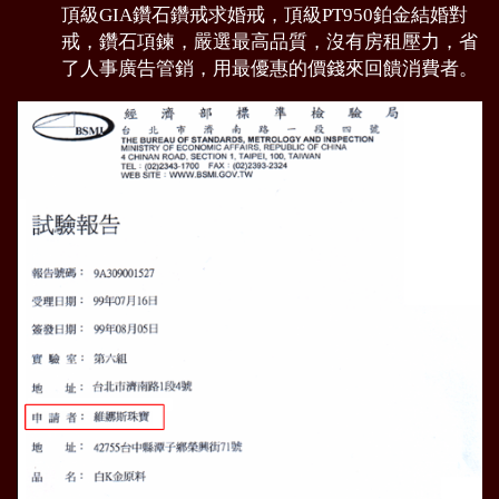
頂級GIA鑽石鑽戒求婚戒，頂級PT950鉑金結婚對
戒，鑽石項鍊，嚴選最高品質，沒有房租壓力，省
了人事廣告管銷，用最優惠的價錢來回饋消費者。