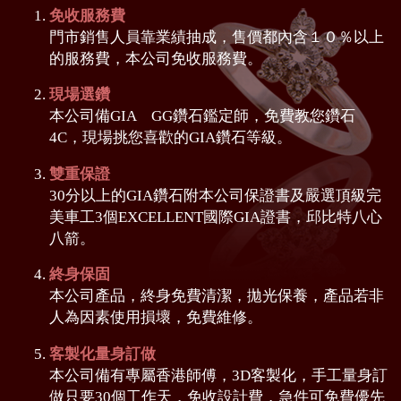
免收服務費
門市銷售人員靠業績抽成，售價都內含１０％以上
的服務費，本公司免收服務費。
現場選鑽
本公司備GIA GG鑽石鑑定師，免費教您鑽石
4C，現場挑您喜歡的GIA鑽石等級。
雙重保證
30分以上的GIA鑽石附本公司保證書及嚴選頂級完
美車工3個EXCELLENT國際GIA證書，邱比特八心
八箭。
終身保固
本公司產品，終身免費清潔，拋光保養，產品若非
人為因素使用損壞，免費維修。
客製化量身訂做
本公司備有專屬香港師傅，3D客製化，手工量身訂
做只要30個工作天，免收設計費，急件可免費優先