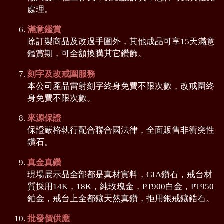
處理。
滿意鑑賞
除訂製商品及改過手圍外，其他成品可享15天滿意
鑑賞期，可全額換購其它鑽飾。
刻字及改戒圍服務
本公司產品雷射刻字終身免費不限次數，改戒圍終
身免費不限次數。
來源保證
保證嚴格執行配合聯合國法律，全面販售非衝突性
鑽石。
真金真鑽
現場展示品全部都是真材實料，GIA鑽石，戒台材
質採用14K，18K，純玫瑰金，PT900白金，PT950
鉑金，戒台上全都鑲天然真鑽，拒用銀戒鑲鋯石。
批發價供應