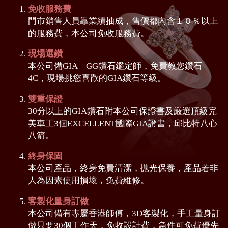
免收服務費
門市銷售人員靠業績抽成，售價都內含１０％以上
的服務費，本公司免收服務費。
現場選鑽
本公司備GIA GG鑽石鑑定師，免費教您鑽石
4C，現場挑您喜歡的GIA鑽石等級。
雙重保證
30分以上的GIA鑽石附本公司保證書及嚴選頂級完
美車工3個EXCELLENT國際GIA證書，邱比特八心
八箭。
終身保固
本公司產品，終身免費清潔，拋光保養，產品若非
人為因素使用損壞，免費維修。
客製化量身訂做
本公司備有專屬香港師傅，3D客製化，手工量身訂
做只要30個工作天，免收設計費，急件可免費優先