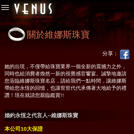
關於維娜斯珠寶
分享：
她的出現，不僅帶給珠寶業界一個全新的震撼力之外，
同時也給消費者煥然一新的視覺感官饗宴。誠摯地邀請
您蒞臨維娜斯珠寶名店，請給我們一點時間，讓維娜斯
帶給您永恆的回憶，也讓世世代代承傳著大地給予的禮
讚！現在就請您親臨鑑賞!!
婚約永恆之代言人--維娜斯珠寶
本公司10大保證