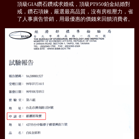
頂級GIA鑽石鑽戒求婚戒，頂級PT950鉑金結婚對
戒，鑽石項鍊，嚴選最高品質，沒有房租壓力，省
了人事廣告管銷，用最優惠的價錢來回饋消費者。