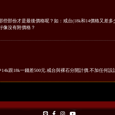
些部份才是最後價格呢？如：戒台(18k和14價格又差多
好像沒有附價格？
t950.其中14k跟18k一錢差500元.戒台與裸石分開計價.不加