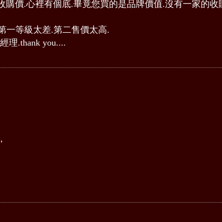
購價.心裡有個底.畢竟您買的是品牌價值.沒有一家的收
第一等級太差.第二售價太高.
thank you....
，