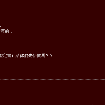
，
購買的，
鑑定書）給你們先估價嗎？？