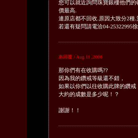
您可以就近詢問珠寶銀樓他們的收
價最高.
連原店都不回收.原因大致分2種.
若還有疑問請電洽04-25322995徐經理.
惠回覆 / Aug 11 ,2008
那你們有在收購嗎??
因為我的鑽戒等級還不錯，
如果以你們以往收購此牌的鑽戒
大約的成數是多少呢！？
謝謝！！