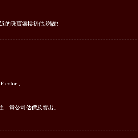
近的珠寶銀樓初估.謝謝!
 color，
往 貴公司估價及賣出。