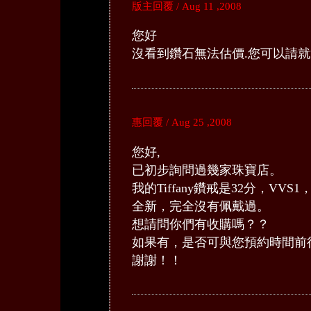
版主回覆 / Aug 11 ,2008
您好
沒看到鑽石無法估價.您可以請就
惠回覆 / Aug 25 ,2008
您好,
已初步詢問過幾家珠寶店。
我的Tiffany鑽戒是32分，VVS1，F
全新，完全沒有佩戴過。
想請問你們有收購嗎？？
如果有，是否可與您預約時間前
謝謝！！