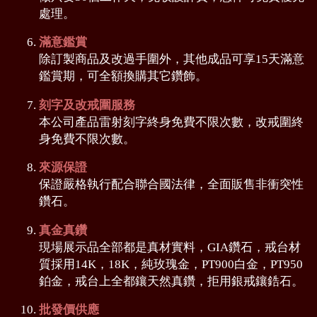
處理。
滿意鑑賞
除訂製商品及改過手圍外，其他成品可享15天滿意
鑑賞期，可全額換購其它鑽飾。
刻字及改戒圍服務
本公司產品雷射刻字終身免費不限次數，改戒圍終
身免費不限次數。
來源保證
保證嚴格執行配合聯合國法律，全面販售非衝突性
鑽石。
真金真鑽
現場展示品全部都是真材實料，GIA鑽石，戒台材
質採用14K，18K，純玫瑰金，PT900白金，PT950
鉑金，戒台上全都鑲天然真鑽，拒用銀戒鑲鋯石。
批發價供應