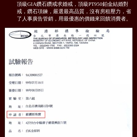
頂級GIA鑽石鑽戒求婚戒，頂級PT950鉑金結婚對
戒，鑽石項鍊，嚴選最高品質，沒有房租壓力，省
了人事廣告管銷，用最優惠的價錢來回饋消費者。