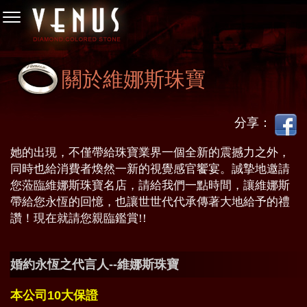
關於維娜斯珠寶
分享：
她的出現，不僅帶給珠寶業界一個全新的震撼力之外，
同時也給消費者煥然一新的視覺感官饗宴。誠摯地邀請
您蒞臨維娜斯珠寶名店，請給我們一點時間，讓維娜斯
帶給您永恆的回憶，也讓世世代代承傳著大地給予的禮
讚！現在就請您親臨鑑賞!!
婚約永恆之代言人--維娜斯珠寶
本公司10大保證