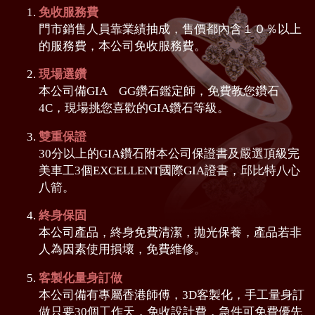
免收服務費
門市銷售人員靠業績抽成，售價都內含１０％以上
的服務費，本公司免收服務費。
現場選鑽
本公司備GIA GG鑽石鑑定師，免費教您鑽石
4C，現場挑您喜歡的GIA鑽石等級。
雙重保證
30分以上的GIA鑽石附本公司保證書及嚴選頂級完
美車工3個EXCELLENT國際GIA證書，邱比特八心
八箭。
終身保固
本公司產品，終身免費清潔，拋光保養，產品若非
人為因素使用損壞，免費維修。
客製化量身訂做
本公司備有專屬香港師傅，3D客製化，手工量身訂
做只要30個工作天，免收設計費，急件可免費優先