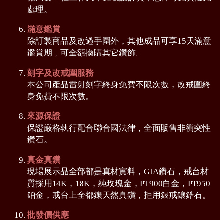
處理。
滿意鑑賞
除訂製商品及改過手圍外，其他成品可享15天滿意
鑑賞期，可全額換購其它鑽飾。
刻字及改戒圍服務
本公司產品雷射刻字終身免費不限次數，改戒圍終
身免費不限次數。
來源保證
保證嚴格執行配合聯合國法律，全面販售非衝突性
鑽石。
真金真鑽
現場展示品全部都是真材實料，GIA鑽石，戒台材
質採用14K，18K，純玫瑰金，PT900白金，PT950
鉑金，戒台上全都鑲天然真鑽，拒用銀戒鑲鋯石。
批發價供應