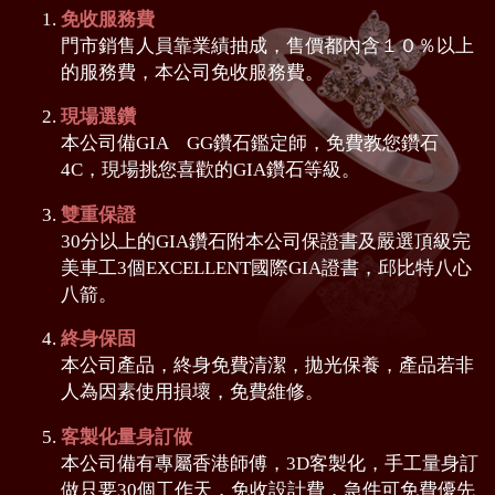
免收服務費
門市銷售人員靠業績抽成，售價都內含１０％以上
的服務費，本公司免收服務費。
現場選鑽
本公司備GIA GG鑽石鑑定師，免費教您鑽石
4C，現場挑您喜歡的GIA鑽石等級。
雙重保證
30分以上的GIA鑽石附本公司保證書及嚴選頂級完
美車工3個EXCELLENT國際GIA證書，邱比特八心
八箭。
終身保固
本公司產品，終身免費清潔，拋光保養，產品若非
人為因素使用損壞，免費維修。
客製化量身訂做
本公司備有專屬香港師傅，3D客製化，手工量身訂
做只要30個工作天，免收設計費，急件可免費優先