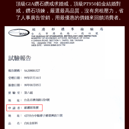
頂級GIA鑽石鑽戒求婚戒，頂級PT950鉑金結婚對
戒，鑽石項鍊，嚴選最高品質，沒有房租壓力，省
了人事廣告管銷，用最優惠的價錢來回饋消費者。