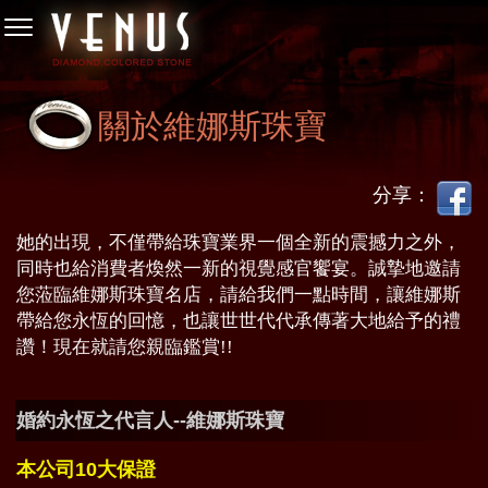
關於維娜斯珠寶
分享：
她的出現，不僅帶給珠寶業界一個全新的震撼力之外，
同時也給消費者煥然一新的視覺感官饗宴。誠摯地邀請
您蒞臨維娜斯珠寶名店，請給我們一點時間，讓維娜斯
帶給您永恆的回憶，也讓世世代代承傳著大地給予的禮
讚！現在就請您親臨鑑賞!!
婚約永恆之代言人--維娜斯珠寶
本公司10大保證