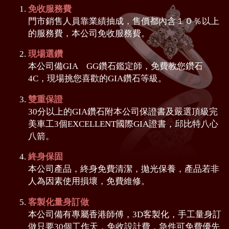
免收服務費
門市銷售人員靠業績抽成，售價都內含１０％以上
的服務費，本公司免收服務費。
現場選鑽
本公司備GIA GG鑽石鑑定師，免費教您鑽石
4C，現場挑您喜歡的GIA鑽石等級。
雙重保證
30分以上的GIA鑽石附本公司保證書及嚴選頂級完
美車工3個EXCELLENT國際GIA證書，邱比特八心
八箭。
終身保固
本公司產品，終身免費清潔，拋光保養，產品若非
人為因素使用損壞，免費維修。
客製化量身訂做
本公司備有專屬香港師傅，3D客製化，手工量身訂
做只要30個工作天，免收設計費，急件可免費優先