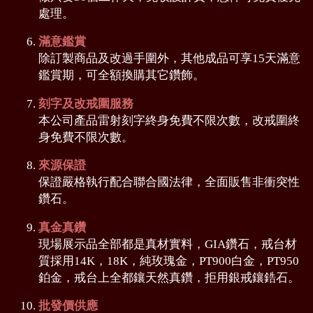
處理。
滿意鑑賞
除訂製商品及改過手圍外，其他成品可享15天滿意
鑑賞期，可全額換購其它鑽飾。
刻字及改戒圍服務
本公司產品雷射刻字終身免費不限次數，改戒圍終
身免費不限次數。
來源保證
保證嚴格執行配合聯合國法律，全面販售非衝突性
鑽石。
真金真鑽
現場展示品全部都是真材實料，GIA鑽石，戒台材
質採用14K，18K，純玫瑰金，PT900白金，PT950
鉑金，戒台上全都鑲天然真鑽，拒用銀戒鑲鋯石。
批發價供應